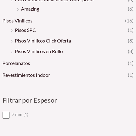
Amazing
(6)
Pisos Vinilicos
(16)
Pisos SPC
(1)
Pisos Vinilicos Click Oferta
(8)
Pisos Vinilicos en Rollo
(8)
Porcelanatos
(1)
Revestimientos Indoor
(1)
Filtrar por Espesor
1
7 mm
1
p
r
o