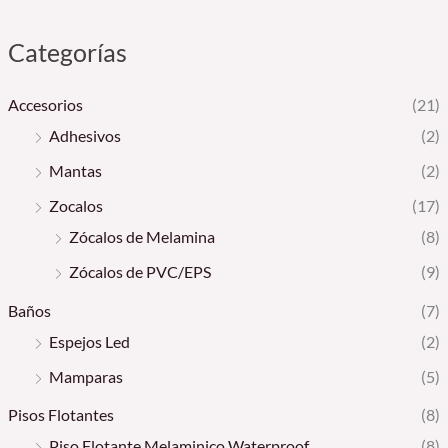
Categorías
Accesorios
(21)
Adhesivos
(2)
Mantas
(2)
Zocalos
(17)
Zócalos de Melamina
(8)
Zócalos de PVC/EPS
(9)
Baños
(7)
Espejos Led
(2)
Mamparas
(5)
Pisos Flotantes
(8)
Piso Flotante Melaminico Waterproof
(8)