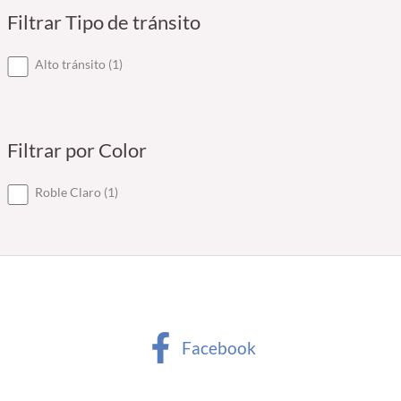
d
Filtrar Tipo de tránsito
u
c
t
1
Alto tránsito
1
o
p
r
o
d
Filtrar por Color
u
c
t
1
Roble Claro
1
o
p
r
o
d
u
c
t
o
Facebook