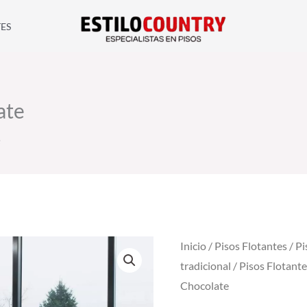
ES
ate
e
Inicio
/
Pisos Flotantes
/
Pi
tradicional
/
Pisos Flotant
Chocolate