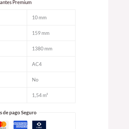
otantes Premium
10 mm
159 mm
1380 mm
AC4
No
1,54 m²
s de pago Seguro